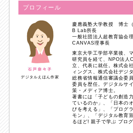
プロフィール
慶應義塾大学教授 博士
B Lab所長
一般社団法人超教育協会
CANVAS理事長
東京大学工学部卒業後、
研究員を経て、NPO法人
立、代表に就任。株式会
ィングス、株式会社デジ
デジタルえほん作家
総務省情報通信審議会委員
委員を歴任。デジタルサ
策・メディア博士。
著書には「子どもの創造
ているのか」、「日本のオ
びを考える」、「プログラ
モン」、「デジタル教育
るほど! 親子で学ぶ プ