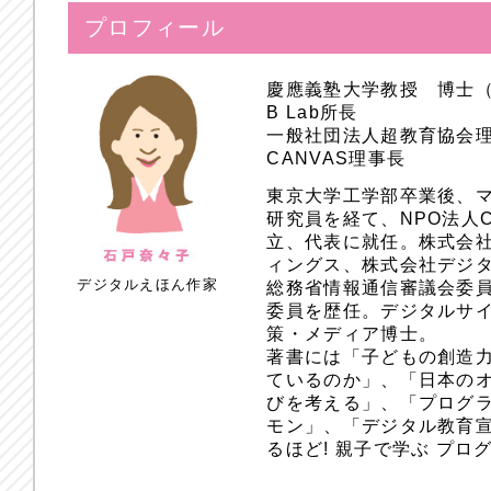
プロフィール
慶應義塾大学教授 博士
B Lab所長
一般社団法人超教育協会
CANVAS理事長
東京大学工学部卒業後、
研究員を経て、NPO法人
立、代表に就任。株式会
ィングス、株式会社デジ
デジタルえほん作家
総務省情報通信審議会委員
委員を歴任。デジタルサ
策・メディア博士。
著書には「子どもの創造
ているのか」、「日本のオ
びを考える」、「プログラ
モン」、「デジタル教育
るほど! 親子で学ぶ プ