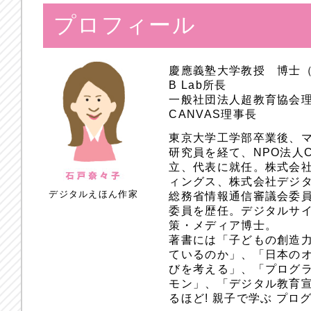
プロフィール
慶應義塾大学教授 博士
B Lab所長
一般社団法人超教育協会
CANVAS理事長
東京大学工学部卒業後、
研究員を経て、NPO法人
立、代表に就任。株式会
ィングス、株式会社デジ
デジタルえほん作家
総務省情報通信審議会委員
委員を歴任。デジタルサ
策・メディア博士。
著書には「子どもの創造
ているのか」、「日本のオ
びを考える」、「プログラ
モン」、「デジタル教育
るほど! 親子で学ぶ プ