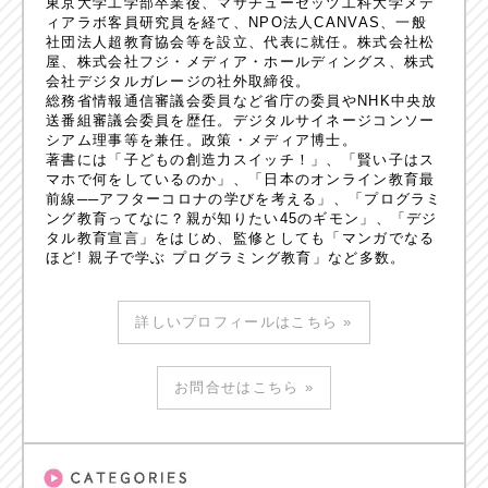
東京大学工学部卒業後、マサチューセッツ工科大学メデ
ィアラボ客員研究員を経て、NPO法人CANVAS、一般
社団法人超教育協会等を設立、代表に就任。株式会社松
屋、株式会社フジ・メディア・ホールディングス、株式
会社デジタルガレージの社外取締役。
総務省情報通信審議会委員など省庁の委員やNHK中央放
送番組審議会委員を歴任。デジタルサイネージコンソー
シアム理事等を兼任。政策・メディア博士。
著書には「子どもの創造力スイッチ！」、「賢い子はス
マホで何をしているのか」、「日本のオンライン教育最
前線──アフターコロナの学びを考える」、「プログラミ
ング教育ってなに？親が知りたい45のギモン」、「デジ
タル教育宣言」をはじめ、監修としても「マンガでなる
ほど! 親子で学ぶ プログラミング教育」など多数。
詳しいプロフィールはこちら »
お問合せはこちら »