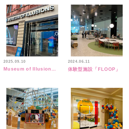
2025.09.10
2024.06.11
Museum of Illusion...
体験型施設「FLOOP」