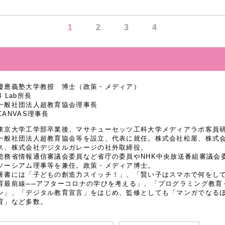
1
2
3
4
慶應義塾大学教授 博士（政策・メディア）
B Lab所長
一般社団法人超教育協会理事長
CANVAS理事長
東京大学工学部卒業後、マサチューセッツ工科大学メディアラボ客員研究
一般社団法人超教育協会等を設立、代表に就任。株式会社松屋、株式
ス、株式会社デジタルガレージの社外取締役。
総務省情報通信審議会委員など省庁の委員やNHK中央放送番組審議会
ソーシアム理事等を兼任。政策・メディア博士。
著書には「子どもの創造力スイッチ！」、「賢い子はスマホで何をし
育最前線──アフターコロナの学びを考える」、「プログラミング教育
ン」、「デジタル教育宣言」をはじめ、監修としても「マンガでなるほど
育」など多数。