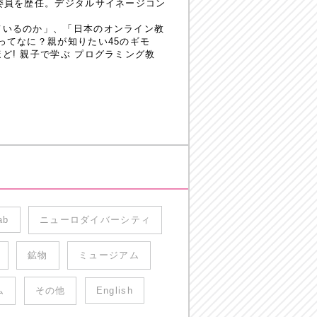
委員を歴任。デジタルサイネージコン
ているのか」、「日本のオンライン教
ってなに？親が知りたい45のギモ
! 親子で学ぶ プログラミング教
ab
ニューロダイバーシティ
鉱物
ミュージアム
ム
その他
English