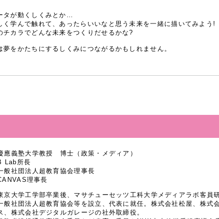
ータが動くしくみとか…
しく学んで触れて、あったらいいなと思う未来を一緒に描いてみよう!
のチカラでどんな未来をつくりだせるかな?
は夢をかたちにするしくみにつながるかもしれません。
慶應義塾大学教授 博士（政策・メディア）
B Lab所長
一般社団法人超教育協会理事長
CANVAS理事長
東京大学工学部卒業後、マサチューセッツ工科大学メディアラボ客員研究
一般社団法人超教育協会等を設立、代表に就任。株式会社松屋、株式
ス、株式会社デジタルガレージの社外取締役。