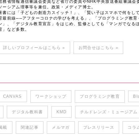
総務省情報通信審議会委員など省庁の委員やNHK中央放送番組審議会
ソーシアム理事等を兼任。政策・メディア博士。
著書には「子どもの創造力スイッチ！」、「賢い子はスマホで何をし
育最前線──アフターコロナの学びを考える」、「プログラミング教育
ン」、「デジタル教育宣言」をはじめ、監修としても「マンガでなるほど
育」など多数。
詳しいプロフィールはこちら »
お問合せはこちら »
CANVAS
ワークショップ
プログラミング教育
Bl
デジタル教科書
KMD
チルドレンズ・ミュージアム
掲載
関連記事
メルマガ
プレスリリース
コラ