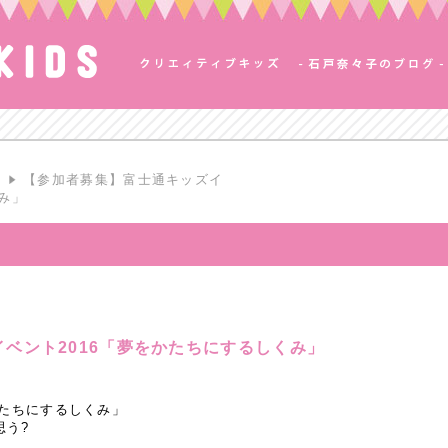
S
【参加者募集】富士通キッズイ
み」
ベント2016「夢をかたちにするしくみ」
かたちにするしくみ」
思う?
。