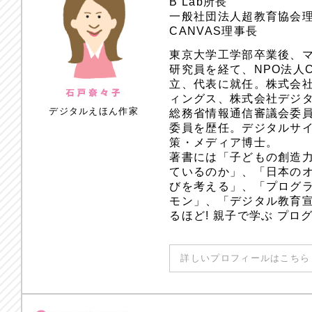
B Lab所長
一般社団法人超教育協会
CANVAS理事長
東京大学工学部卒業後、
研究員を経て、NPO法人
立、代表に就任。株式会
ィングス、株式会社デジ
デジタルえほん作家
総務省情報通信審議会委員
委員を歴任。デジタルサ
策・メディア博士。
著書には「子どもの創造
ているのか」、「日本のオ
びを考える」、「プログラ
モン」、「デジタル教育
るほど! 親子で学ぶ プ
詳しいプロフィールはこちら 