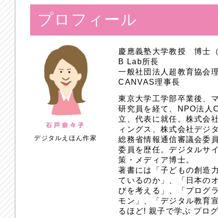
プロフィール
慶應義塾大学教授 博士
B Lab所長
一般社団法人超教育協会
CANVAS理事長
東京大学工学部卒業後、
研究員を経て、NPO法人
立、代表に就任。株式会
ィングス、株式会社デジ
デジタルえほん作家
総務省情報通信審議会委員
委員を歴任。デジタルサ
策・メディア博士。
著書には「子どもの創造
ているのか」、「日本のオ
びを考える」、「プログラ
モン」、「デジタル教育
るほど! 親子で学ぶ プ