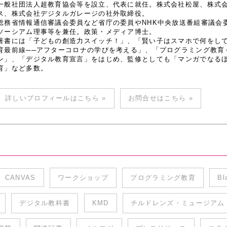
一般社団法人超教育協会等を設立、代表に就任。株式会社松屋、株式
ス、株式会社デジタルガレージの社外取締役。
総務省情報通信審議会委員など省庁の委員やNHK中央放送番組審議会
ソーシアム理事等を兼任。政策・メディア博士。
著書には「子どもの創造力スイッチ！」、「賢い子はスマホで何をし
育最前線──アフターコロナの学びを考える」、「プログラミング教育
ン」、「デジタル教育宣言」をはじめ、監修としても「マンガでなるほど
育」など多数。
詳しいプロフィールはこちら »
お問合せはこちら »
CANVAS
ワークショップ
プログラミング教育
Bl
デジタル教科書
KMD
チルドレンズ・ミュージアム