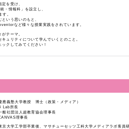
指定を受け、
技術・情報科」を設立し、
ます。
むという思いのもと、
nventorなど様々な授業実践をされています。
ィがテーマ。
セキュリティについて学んでいくとのこと。
ェックしてみてください！
慶應義塾大学教授 博士（政策・メディア）
B Lab所長
一般社団法人超教育協会理事長
CANVAS理事長
東京大学工学部卒業後、マサチューセッツ工科大学メディアラボ客員研究