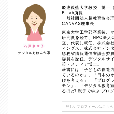
慶應義塾大学教授 博士
B Lab所長
一般社団法人超教育協会
CANVAS理事長
東京大学工学部卒業後、
研究員を経て、NPO法人
立、代表に就任。株式会
ィングス、株式会社デジ
デジタルえほん作家
総務省情報通信審議会委員
委員を歴任。デジタルサ
策・メディア博士。
著書には「子どもの創造
ているのか」、「日本のオ
びを考える」、「プログラ
モン」、「デジタル教育
るほど! 親子で学ぶ プ
詳しいプロフィールはこちら 