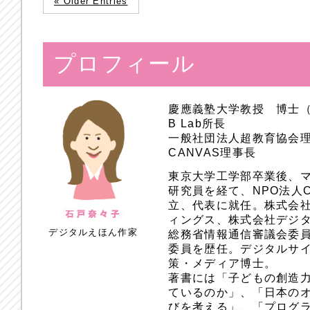
« Older Entries
プロフィール
慶應義塾大学教授 博士
B Lab所長
一般社団法人超教育協会
CANVAS理事長
東京大学工学部卒業後、
研究員を経て、NPO法人
立、代表に就任。株式会
ィングス、株式会社デジ
デジタルえほん作家
総務省情報通信審議会委員
委員を歴任。デジタルサ
策・メディア博士。
著書には「子どもの創造
ているのか」、「日本のオ
びを考える」、「プログラ