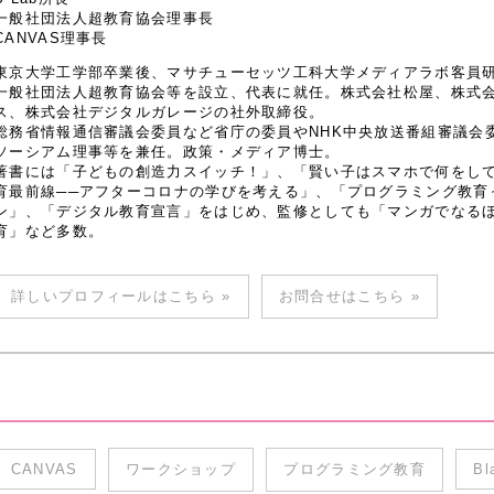
一般社団法人超教育協会理事長
CANVAS理事長
東京大学工学部卒業後、マサチューセッツ工科大学メディアラボ客員研究
一般社団法人超教育協会等を設立、代表に就任。株式会社松屋、株式
ス、株式会社デジタルガレージの社外取締役。
総務省情報通信審議会委員など省庁の委員やNHK中央放送番組審議会
ソーシアム理事等を兼任。政策・メディア博士。
著書には「子どもの創造力スイッチ！」、「賢い子はスマホで何をし
育最前線──アフターコロナの学びを考える」、「プログラミング教育
ン」、「デジタル教育宣言」をはじめ、監修としても「マンガでなるほど
育」など多数。
詳しいプロフィールはこちら »
お問合せはこちら »
CANVAS
ワークショップ
プログラミング教育
Bl