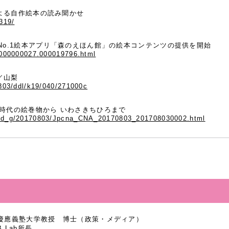
よる自作絵本の読み聞かせ
/319/
No.1絵本アプリ「森のえほん館」の絵本コンテンツの提供を開始
p/000000027.000019796.html
／山梨
0803/ddl/k19/040/271000c
時代の絵巻物から いわさきちひろまで
orld_g/20170803/Jpcna_CNA_20170803_201708030002.html
慶應義塾大学教授 博士（政策・メディア）
B Lab所長