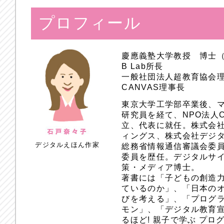
プロフィール
慶應義塾大学教授 博士
B Lab所長
一般社団法人超教育協会
CANVAS理事長
東京大学工学部卒業後、
研究員を経て、NPO法人
立、代表に就任。株式会
ィングス、株式会社デジ
デジタルえほん作家
総務省情報通信審議会委員
委員を歴任。デジタルサ
策・メディア博士。
著書には「子どもの創造
ているのか」、「日本のオ
びを考える」、「プログラ
モン」、「デジタル教育
るほど! 親子で学ぶ プ