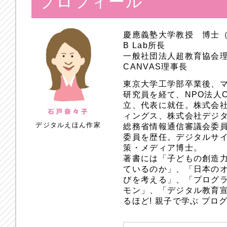
プロフィール
慶應義塾大学教授 博士
B Lab所長
一般社団法人超教育協会
CANVAS理事長
東京大学工学部卒業後、
研究員を経て、NPO法人
立、代表に就任。株式会
ィングス、株式会社デジ
デジタルえほん作家
総務省情報通信審議会委員
委員を歴任。デジタルサ
策・メディア博士。
著書には「子どもの創造
ているのか」、「日本のオ
びを考える」、「プログラ
モン」、「デジタル教育
るほど! 親子で学ぶ プ