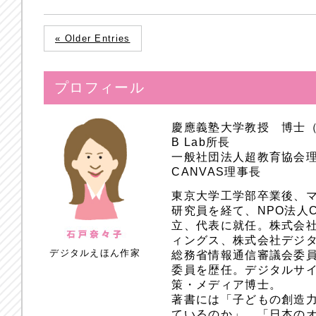
« Older Entries
プロフィール
慶應義塾大学教授 博士
B Lab所長
一般社団法人超教育協会
CANVAS理事長
東京大学工学部卒業後、
研究員を経て、NPO法人
立、代表に就任。株式会
ィングス、株式会社デジ
デジタルえほん作家
総務省情報通信審議会委員
委員を歴任。デジタルサ
策・メディア博士。
著書には「子どもの創造
ているのか」、「日本のオ