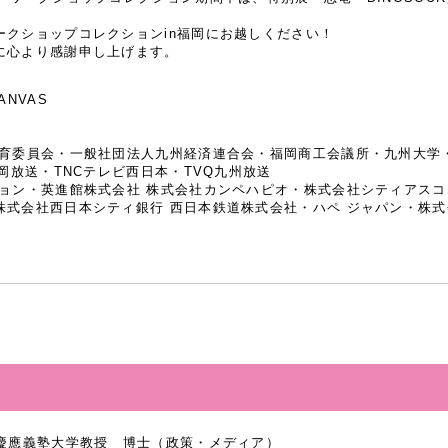
ークショップコレクションin福岡にお越しください！
に心より感謝申し上げます。
NVAS
教育委員会・一般社団法人九州経済連合会・福岡商工会議所・九州大学
岡放送・TNCテレビ西日本・TVQ九州放送
ション・英進館株式会社 株式会社カンペハピオ・株式会社シティアス
式会社西日本シティ銀行 西日本鉄道株式会社・ハペ ジャパン・株式会社ひ
慶應義塾大学教授 博士（政策・メディア）