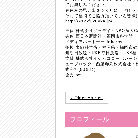
てお楽しみください。
春休みの思い出をつくりに、ぜひワ
そして福岡でご協力頂いている皆様
http://wsc-fukuoka.jp/
主催:株式会社グッデイ・NPO法人CA
共催:西日本新聞社・福岡市科学館
メディアパートナー:fabcross
後援:文部科学省・福岡県・福岡市
州朝日放送・RKB毎日放送・FBS福
協賛:株式会社イケヒココーポレー
ューブロック・凸版印刷株式会社・株
式会社(50音順)
協力:mt
« Older Entries
プロフィール