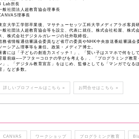
B Lab所長
一般社団法人超教育協会理事長
CANVAS理事長
東京大学工学部卒業後、マサチューセッツ工科大学メディアラボ客員研究
一般社団法人超教育協会等を設立、代表に就任。株式会社松屋、株式
ス、株式会社デジタルガレージの社外取締役。
総務省情報通信審議会委員など省庁の委員やNHK中央放送番組審議会
ソーシアム理事等を兼任。政策・メディア博士。
著書には「子どもの創造力スイッチ！」、「賢い子はスマホで何をし
育最前線──アフターコロナの学びを考える」、「プログラミング教育
ン」、「デジタル教育宣言」をはじめ、監修としても「マンガでなるほど
育」など多数。
詳しいプロフィールはこちら »
お問合せはこちら »
CANVAS
ワークショップ
プログラミング教育
Bl