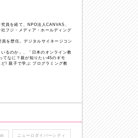
員を経て、NPO法人CANVAS、
会社フジ・メディア・ホールディング
委員を歴任。デジタルサイネージコン
ているのか」、「日本のオンライン教
ってなに？親が知りたい45のギモ
! 親子で学ぶ プログラミング教
ab
ニューロダイバーシティ