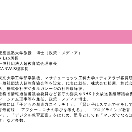
慶應義塾大学教授 博士（政策・メディア）
B Lab所長
一般社団法人超教育協会理事長
CANVAS理事長
東京大学工学部卒業後、マサチューセッツ工科大学メディアラボ客員研究
一般社団法人超教育協会等を設立、代表に就任。株式会社松屋、株式
ス、株式会社デジタルガレージの社外取締役。
総務省情報通信審議会委員など省庁の委員やNHK中央放送番組審議会
ソーシアム理事等を兼任。政策・メディア博士。
著書には「子どもの創造力スイッチ！」、「賢い子はスマホで何をし
育最前線──アフターコロナの学びを考える」、「プログラミング教育
ン」、「デジタル教育宣言」をはじめ、監修としても「マンガでなるほど
育」など多数。