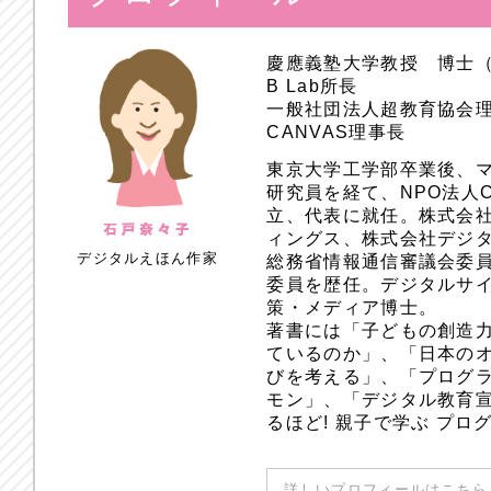
慶應義塾大学教授 博士
B Lab所長
一般社団法人超教育協会
CANVAS理事長
東京大学工学部卒業後、
研究員を経て、NPO法人
立、代表に就任。株式会
ィングス、株式会社デジ
デジタルえほん作家
総務省情報通信審議会委員
委員を歴任。デジタルサ
策・メディア博士。
著書には「子どもの創造
ているのか」、「日本のオ
びを考える」、「プログラ
モン」、「デジタル教育
るほど! 親子で学ぶ プ
詳しいプロフィールはこちら 