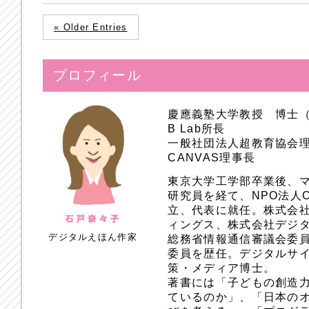
« Older Entries
プロフィール
慶應義塾大学教授 博士
B Lab所長
一般社団法人超教育協会
CANVAS理事長
東京大学工学部卒業後、
研究員を経て、NPO法人
立、代表に就任。株式会
ィングス、株式会社デジ
デジタルえほん作家
総務省情報通信審議会委員
委員を歴任。デジタルサ
策・メディア博士。
著書には「子どもの創造
ているのか」、「日本のオ