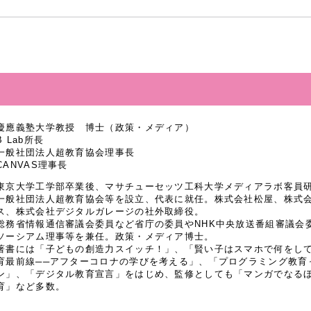
慶應義塾大学教授 博士（政策・メディア）
B Lab所長
一般社団法人超教育協会理事長
CANVAS理事長
東京大学工学部卒業後、マサチューセッツ工科大学メディアラボ客員研究
一般社団法人超教育協会等を設立、代表に就任。株式会社松屋、株式
ス、株式会社デジタルガレージの社外取締役。
総務省情報通信審議会委員など省庁の委員やNHK中央放送番組審議会
ソーシアム理事等を兼任。政策・メディア博士。
著書には「子どもの創造力スイッチ！」、「賢い子はスマホで何をし
育最前線──アフターコロナの学びを考える」、「プログラミング教育
ン」、「デジタル教育宣言」をはじめ、監修としても「マンガでなるほど
育」など多数。