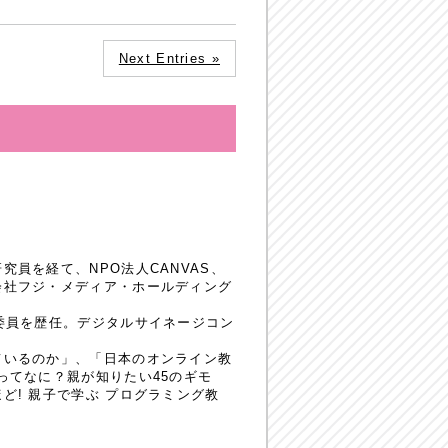
Next Entries »
員を経て、NPO法人CANVAS、
会社フジ・メディア・ホールディング
委員を歴任。デジタルサイネージコン
ているのか」、「日本のオンライン教
ってなに？親が知りたい45のギモ
! 親子で学ぶ プログラミング教