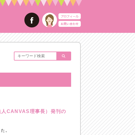
法人CANVAS理事長）発刊の
した。