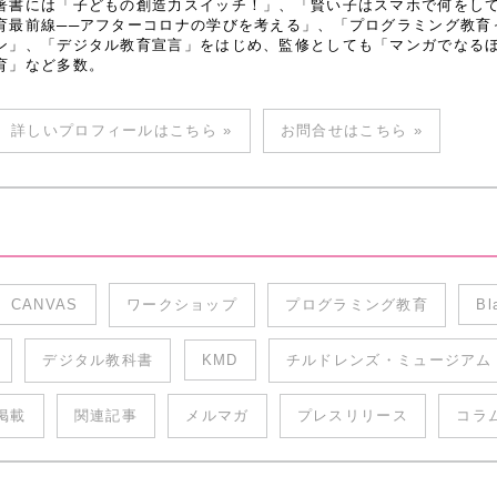
著書には「子どもの創造力スイッチ！」、「賢い子はスマホで何をし
育最前線──アフターコロナの学びを考える」、「プログラミング教育
ン」、「デジタル教育宣言」をはじめ、監修としても「マンガでなるほど
育」など多数。
詳しいプロフィールはこちら »
お問合せはこちら »
CANVAS
ワークショップ
プログラミング教育
Bl
デジタル教科書
KMD
チルドレンズ・ミュージアム
掲載
関連記事
メルマガ
プレスリリース
コラ