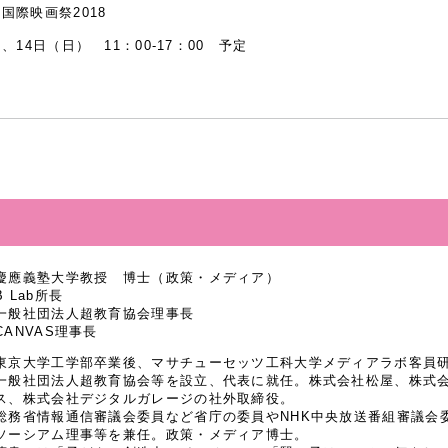
国際映画祭2018
、14日（日） 11：00-17：00 予定
慶應義塾大学教授 博士（政策・メディア）
B Lab所長
一般社団法人超教育協会理事長
CANVAS理事長
東京大学工学部卒業後、マサチューセッツ工科大学メディアラボ客員研究
一般社団法人超教育協会等を設立、代表に就任。株式会社松屋、株式
ス、株式会社デジタルガレージの社外取締役。
総務省情報通信審議会委員など省庁の委員やNHK中央放送番組審議会
ソーシアム理事等を兼任。政策・メディア博士。