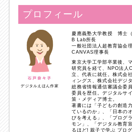
プロフィール
慶應義塾大学教授 博士
B Lab所長
一般社団法人超教育協会
CANVAS理事長
東京大学工学部卒業後、
研究員を経て、NPO法人
立、代表に就任。株式会
ィングス、株式会社デジ
デジタルえほん作家
総務省情報通信審議会委員
委員を歴任。デジタルサ
策・メディア博士。
著書には「子どもの創造
ているのか」、「日本のオ
びを考える」、「プログラ
モン」、「デジタル教育
るほど! 親子で学ぶ プ