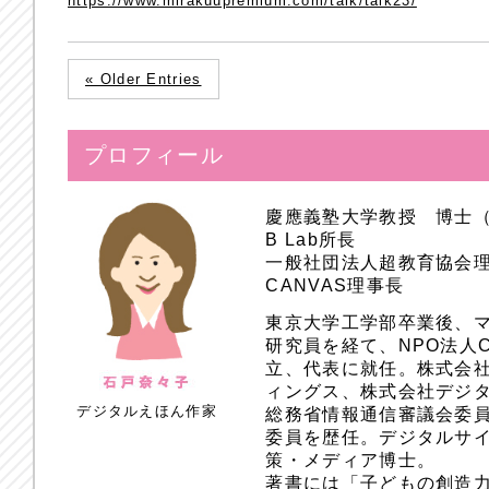
https://www.mirakuupremium.com/talk/talk23/
« Older Entries
プロフィール
慶應義塾大学教授 博士
B Lab所長
一般社団法人超教育協会
CANVAS理事長
東京大学工学部卒業後、
研究員を経て、NPO法人
立、代表に就任。株式会
ィングス、株式会社デジ
デジタルえほん作家
総務省情報通信審議会委員
委員を歴任。デジタルサ
策・メディア博士。
著書には「子どもの創造