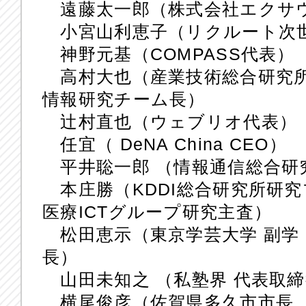
遠藤太一郎（株式会社エクサウ
小宮山利恵子（リクルート
神野元基（COMPASS代表）
高村大也（産業技術総合研究所
情報研究チーム長）
辻村直也（ウェブリオ代表）
任宜（ DeNA China CEO）
平井聡一郎 （情報通信総合研
本庄勝（KDDI総合研究所研
医療ICTグループ研究主査）
松田恵示（東京学芸大学 副学
長）
山田未知之 （私塾界 代表取締
横尾俊彦（佐賀県多久市市長、