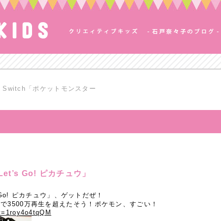
Switch「ポケットモンスター
et’s Go! ピカチュウ」
s Go! ピカチュウ」、ゲットだぜ！
で3500万再生を超えたそう！ポケモン、すごい！
?v=1roy4o4tqQM