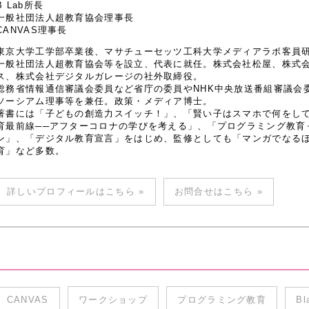
B Lab所長
一般社団法人超教育協会理事長
CANVAS理事長
東京大学工学部卒業後、マサチューセッツ工科大学メディアラボ客員研究
一般社団法人超教育協会等を設立、代表に就任。株式会社松屋、株式
ス、株式会社デジタルガレージの社外取締役。
総務省情報通信審議会委員など省庁の委員やNHK中央放送番組審議会
ソーシアム理事等を兼任。政策・メディア博士。
著書には「子どもの創造力スイッチ！」、「賢い子はスマホで何をし
育最前線──アフターコロナの学びを考える」、「プログラミング教育
ン」、「デジタル教育宣言」をはじめ、監修としても「マンガでなるほど
育」など多数。
詳しいプロフィールはこちら »
お問合せはこちら »
CANVAS
ワークショップ
プログラミング教育
Bl