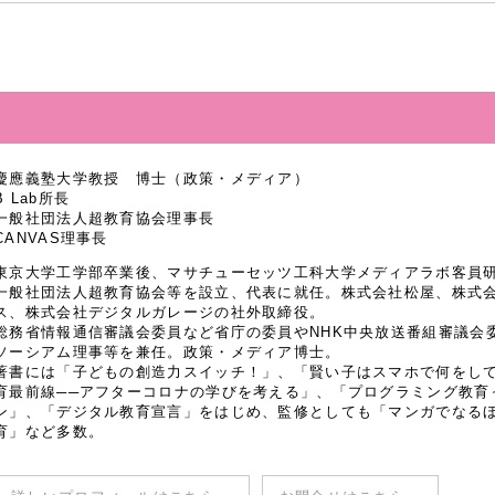
慶應義塾大学教授 博士（政策・メディア）
B Lab所長
一般社団法人超教育協会理事長
CANVAS理事長
東京大学工学部卒業後、マサチューセッツ工科大学メディアラボ客員研究
一般社団法人超教育協会等を設立、代表に就任。株式会社松屋、株式
ス、株式会社デジタルガレージの社外取締役。
総務省情報通信審議会委員など省庁の委員やNHK中央放送番組審議会
ソーシアム理事等を兼任。政策・メディア博士。
著書には「子どもの創造力スイッチ！」、「賢い子はスマホで何をし
育最前線──アフターコロナの学びを考える」、「プログラミング教育
ン」、「デジタル教育宣言」をはじめ、監修としても「マンガでなるほど
育」など多数。