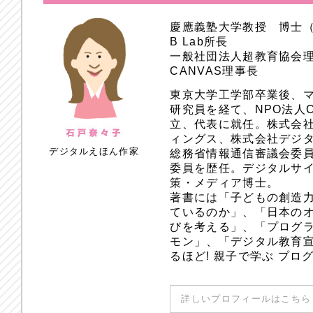
慶應義塾大学教授 博士
B Lab所長
一般社団法人超教育協会
CANVAS理事長
東京大学工学部卒業後、
研究員を経て、NPO法人
立、代表に就任。株式会
ィングス、株式会社デジ
デジタルえほん作家
総務省情報通信審議会委員
委員を歴任。デジタルサ
策・メディア博士。
著書には「子どもの創造
ているのか」、「日本のオ
びを考える」、「プログラ
モン」、「デジタル教育
るほど! 親子で学ぶ プ
詳しいプロフィールはこちら 