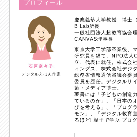
プロフィール
慶應義塾大学教授 博士
B Lab所長
一般社団法人超教育協会
CANVAS理事長
東京大学工学部卒業後、
研究員を経て、NPO法人
立、代表に就任。株式会
ィングス、株式会社デジ
デジタルえほん作家
総務省情報通信審議会委員
委員を歴任。デジタルサ
策・メディア博士。
著書には「子どもの創造
ているのか」、「日本のオ
びを考える」、「プログラ
モン」、「デジタル教育
るほど! 親子で学ぶ プ