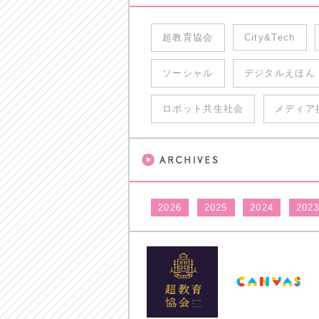
超教育協会
City&Tech
ソーシャル
デジタルえほん
ロボット共生社会
メディア
2026
2025
2024
202