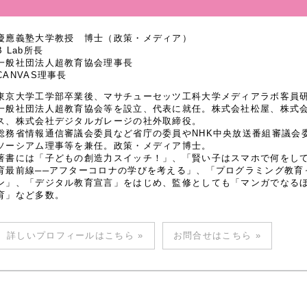
慶應義塾大学教授 博士（政策・メディア）
B Lab所長
一般社団法人超教育協会理事長
CANVAS理事長
東京大学工学部卒業後、マサチューセッツ工科大学メディアラボ客員研究
一般社団法人超教育協会等を設立、代表に就任。株式会社松屋、株式
ス、株式会社デジタルガレージの社外取締役。
総務省情報通信審議会委員など省庁の委員やNHK中央放送番組審議会
ソーシアム理事等を兼任。政策・メディア博士。
著書には「子どもの創造力スイッチ！」、「賢い子はスマホで何をし
育最前線──アフターコロナの学びを考える」、「プログラミング教育
ン」、「デジタル教育宣言」をはじめ、監修としても「マンガでなるほど
育」など多数。
詳しいプロフィールはこちら »
お問合せはこちら »