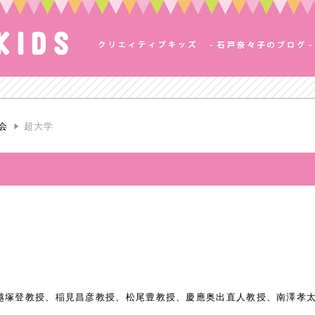
会
超大学
越塚登教授、稲見昌彦教授、松尾豊教授、慶應奥出直人教授、南澤孝