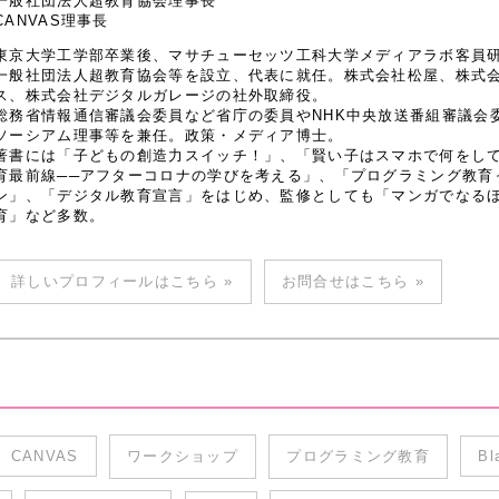
一般社団法人超教育協会理事長
CANVAS理事長
東京大学工学部卒業後、マサチューセッツ工科大学メディアラボ客員研究
一般社団法人超教育協会等を設立、代表に就任。株式会社松屋、株式
ス、株式会社デジタルガレージの社外取締役。
総務省情報通信審議会委員など省庁の委員やNHK中央放送番組審議会
ソーシアム理事等を兼任。政策・メディア博士。
著書には「子どもの創造力スイッチ！」、「賢い子はスマホで何をし
育最前線──アフターコロナの学びを考える」、「プログラミング教育
ン」、「デジタル教育宣言」をはじめ、監修としても「マンガでなるほど
育」など多数。
詳しいプロフィールはこちら »
お問合せはこちら »
CANVAS
ワークショップ
プログラミング教育
Bl