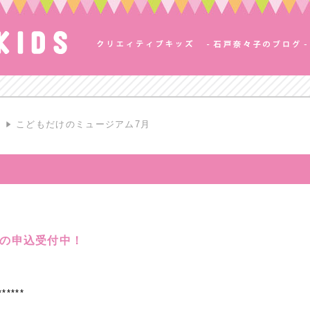
S
こどもだけのミュージアム7月
月の申込受付中！
******