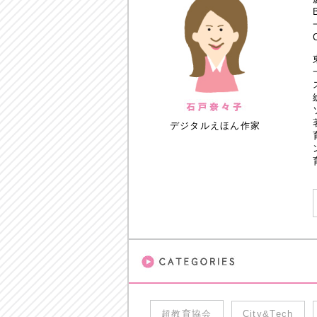
デジタルえほん作家
超教育協会
City&Tech