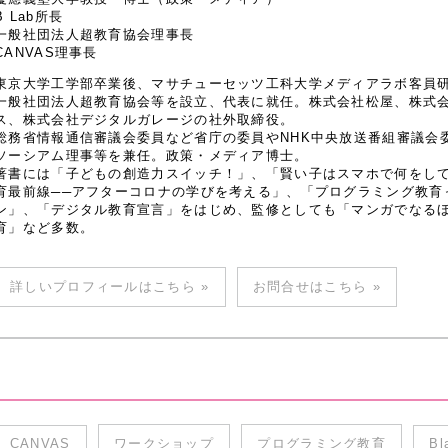
B Lab所長
一般社団法人超教育協会理事長
CANVAS理事長
東京大学工学部卒業後、マサチューセッツ工科大学メディアラボ客員研究
一般社団法人超教育協会等を設立、代表に就任。株式会社松屋、株式
ス、株式会社デジタルガレージの社外取締役。
総務省情報通信審議会委員など省庁の委員やNHK中央放送番組審議会
ソーシアム理事等を兼任。政策・メディア博士。
著書には「子どもの創造力スイッチ！」、「賢い子はスマホで何をし
育最前線──アフターコロナの学びを考える」、「プログラミング教育
ン」、「デジタル教育宣言」をはじめ、監修としても「マンガでなるほど
育」など多数。
詳しいプロフィールはこちら »
お問合せはこちら »
CANVAS
ワークショップ
プログラミング教育
Bl