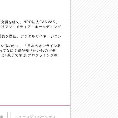
員を経て、NPO法人CANVAS、
会社フジ・メディア・ホールディング
委員を歴任。デジタルサイネージコン
ているのか」、「日本のオンライン教
ってなに？親が知りたい45のギモ
! 親子で学ぶ プログラミング教
ab
ニューロダイバーシティ