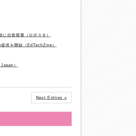
学校に出前授業（ロボスタ）
供を開始（EdTechZine）
apan）
Next Entries »