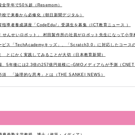
学年で50％超（Resemom）
学校で来春から必修化（朝日新聞デジタル）
導者養成講座「CodeEdu/」受講生を募集（ICT教育ニュース ）
! せんせいロボット」 村田製作所の社員がロボット先生になって小
「TechAcademyキッズ」、「Scratch3.0」に対応したコースの提
え とにかく実践してみることが大切（日本教育新聞）
5年後には2.3倍の257億円規模に–GMOメディアらが予測（CNET J
 「論理的な思考」とは（THE SANKEI NEWS）
慶應義塾大学教授 博士（政策・メディア）