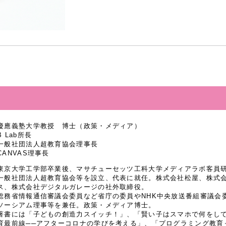
慶應義塾大学教授 博士（政策・メディア）
B Lab所長
一般社団法人超教育協会理事長
CANVAS理事長
東京大学工学部卒業後、マサチューセッツ工科大学メディアラボ客員研究
一般社団法人超教育協会等を設立、代表に就任。株式会社松屋、株式
ス、株式会社デジタルガレージの社外取締役。
総務省情報通信審議会委員など省庁の委員やNHK中央放送番組審議会
ソーシアム理事等を兼任。政策・メディア博士。
著書には「子どもの創造力スイッチ！」、「賢い子はスマホで何をし
育最前線──アフターコロナの学びを考える」、「プログラミング教育