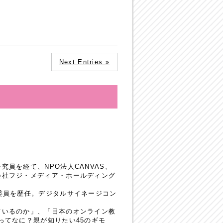
Next Entries »
員を経て、NPO法人CANVAS、
会社フジ・メディア・ホールディング
委員を歴任。デジタルサイネージコン
ているのか」、「日本のオンライン教
ってなに？親が知りたい45のギモ