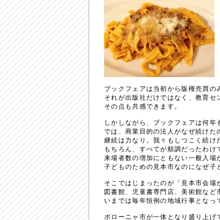
ブックフェアは当初から版権売買の
それが出版社だけではなく、教育セ
その点も共感できます。
しかしながら、ブックフェアは何年
では、商業目的の法人がなぜ続けた
継続は力なり。我々もしつこく続け
もちろん、すべてが順調だったわけ
来場者数の増加にともない一般入場
子どものための見本市なのになぜ子
そこではじまったのが「見本市会場
図書館、児童書専門店、美術館など
いまでは毎年恒例の地域行事となっ
ボローニャ市が一体となり盛り上げ