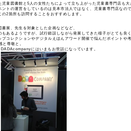
た児童図書館と5人の女性たちによって立ち上がった児童書専門店も大
ベントの運営をしているのは見本市法人ではなく、児童書専門店なの
この2箇所も訪問することをおすすめします。
図書展、先生を対象とした企画などなど、
のもあるようですが、試行錯誤しながら発展してきた様子がとても良
ップコレクションやデジタルえほんアワード開催で悩んだポイントや
感と尊敬と。
、DADAcompanyにはいまもお世話になっています。