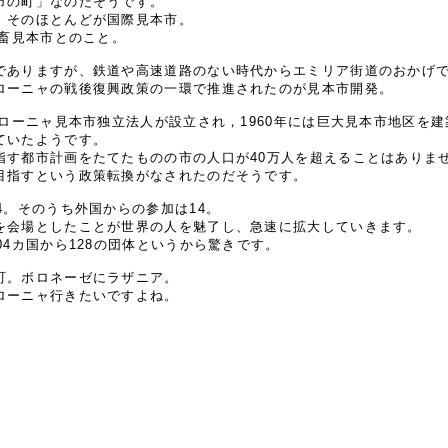
市の町」なのだそうです。
、そのほとんどが国際見本市。
家畜見本市とのこと。
でありますが、鉄道や高速道路のない時代からエミリア街道のおかげ
ローニャの戦後復興政策の一環で推進されたのが見本市開発。
ボローニャ見本市独立法人が設立され，1960年には巨大見本市地区を
ていたようです。
指す都市計画をたてたものの市の人口が40万人を超えることはありま
目指すという政策転換がなされたのだそうです。
4。そのうち外国からの参加は14。
を会場としたことが世界の人を魅了し、急速に拡大していきます。
04カ国から128の団体というから驚きです。
町。ボロネーゼにラザニア。
ローニャ行きたいですよね。