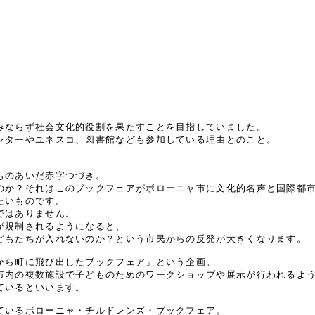
みならず社会文化的役割を果たすことを目指していました。
ンターやユネスコ、図書館なども参加している理由とのこと。
ものあいだ赤字つづき。
のか？それはこのブックフェアがボローニャ市に文化的名声と国際都
たいものです。
ではありません。
が規制されるようになると、
どもたちが入れないのか？という市民からの反発が大きくなります。
から町に飛び出したブックフェア」という企画。
市内の複数施設で子どものためのワークショップや展示が行われるよ
ているといいます。
ているボローニャ・チルドレンズ・ブックフェア。