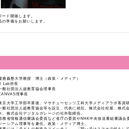
ワード開催します。
品の準備をお願いします。
慶應義塾大学教授 博士（政策・メディア）
B Lab所長
一般社団法人超教育協会理事長
CANVAS理事長
東京大学工学部卒業後、マサチューセッツ工科大学メディアラボ客員研究
一般社団法人超教育協会等を設立、代表に就任。株式会社松屋、株式
ス、株式会社デジタルガレージの社外取締役。
総務省情報通信審議会委員など省庁の委員やNHK中央放送番組審議会
ソーシアム理事等を兼任。政策・メディア博士。
著書には「子どもの創造力スイッチ！」、「賢い子はスマホで何をし