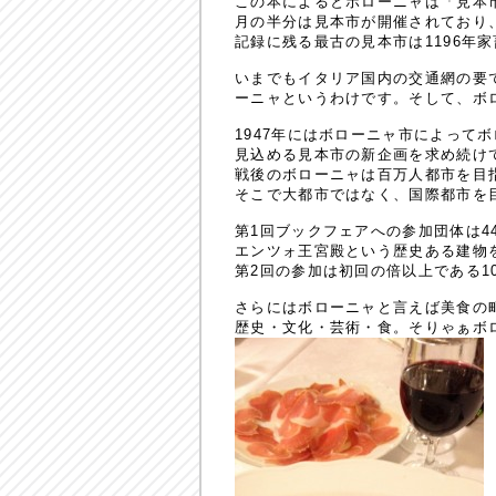
この本によるとボローニャは「見本
月の半分は見本市が開催されており
記録に残る最古の見本市は1196年
いまでもイタリア国内の交通網の要
ーニャというわけです。そして、ボ
1947年にはボローニャ市によって
見込める見本市の新企画を求め続け
戦後のボローニャは百万人都市を目
そこで大都市ではなく、国際都市を
第1回ブックフェアへの参加団体は4
エンツォ王宮殿という歴史ある建物
第2回の参加は初回の倍以上である1
さらにはボローニャと言えば美食の
歴史・文化・芸術・食。そりゃぁボ