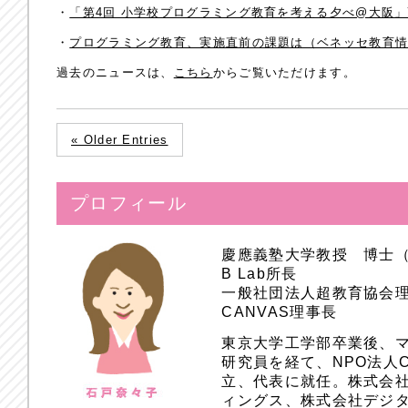
・
「第4回 小学校プログラミング教育を考える夕べ@大阪」7
・
プログラミング教育、実施直前の課題は（ベネッセ教育
過去のニュースは、
こちら
からご覧いただけます。
« Older Entries
プロフィール
慶應義塾大学教授 博士
B Lab所長
一般社団法人超教育協会
CANVAS理事長
東京大学工学部卒業後、
研究員を経て、NPO法人
立、代表に就任。株式会
ィングス、株式会社デジ