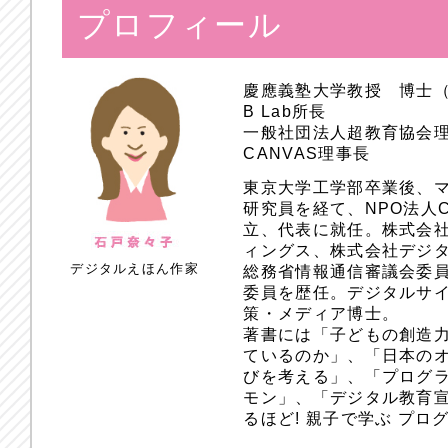
プロフィール
慶應義塾大学教授 博士
B Lab所長
一般社団法人超教育協会
CANVAS理事長
東京大学工学部卒業後、
研究員を経て、NPO法人
立、代表に就任。株式会
ィングス、株式会社デジ
デジタルえほん作家
総務省情報通信審議会委員
委員を歴任。デジタルサ
策・メディア博士。
著書には「子どもの創造
ているのか」、「日本のオ
びを考える」、「プログラ
モン」、「デジタル教育
るほど! 親子で学ぶ プ