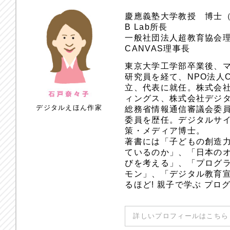
慶應義塾大学教授 博士
B Lab所長
一般社団法人超教育協会
CANVAS理事長
東京大学工学部卒業後、
研究員を経て、NPO法人
立、代表に就任。株式会
ィングス、株式会社デジ
デジタルえほん作家
総務省情報通信審議会委員
委員を歴任。デジタルサ
策・メディア博士。
著書には「子どもの創造
ているのか」、「日本のオ
びを考える」、「プログラ
モン」、「デジタル教育
るほど! 親子で学ぶ プ
詳しいプロフィールはこちら 