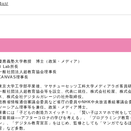
4ict/
慶應義塾大学教授 博士（政策・メディア）
B Lab所長
一般社団法人超教育協会理事長
CANVAS理事長
東京大学工学部卒業後、マサチューセッツ工科大学メディアラボ客員研究
一般社団法人超教育協会等を設立、代表に就任。株式会社松屋、株式
ス、株式会社デジタルガレージの社外取締役。
総務省情報通信審議会委員など省庁の委員やNHK中央放送番組審議会
ソーシアム理事等を兼任。政策・メディア博士。
著書には「子どもの創造力スイッチ！」、「賢い子はスマホで何をし
育最前線──アフターコロナの学びを考える」、「プログラミング教育
ン」、「デジタル教育宣言」をはじめ、監修としても「マンガでなるほど
育」など多数。