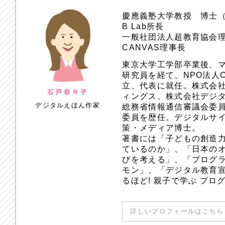
慶應義塾大学教授 博士
B Lab所長
一般社団法人超教育協会
CANVAS理事長
東京大学工学部卒業後、
研究員を経て、NPO法人
立、代表に就任。株式会
ィングス、株式会社デジ
デジタルえほん作家
総務省情報通信審議会委員
委員を歴任。デジタルサ
策・メディア博士。
著書には「子どもの創造
ているのか」、「日本のオ
びを考える」、「プログラ
モン」、「デジタル教育
るほど! 親子で学ぶ プ
詳しいプロフィールはこちら 