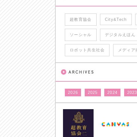
超教育協会
City&Tech
ソーシャル
デジタルえほん
ロボット共生社会
メディア
2026
2025
2024
202