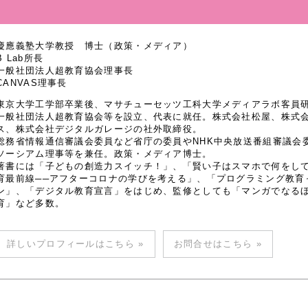
慶應義塾大学教授 博士（政策・メディア）
B Lab所長
一般社団法人超教育協会理事長
CANVAS理事長
東京大学工学部卒業後、マサチューセッツ工科大学メディアラボ客員研究
一般社団法人超教育協会等を設立、代表に就任。株式会社松屋、株式
ス、株式会社デジタルガレージの社外取締役。
総務省情報通信審議会委員など省庁の委員やNHK中央放送番組審議会
ソーシアム理事等を兼任。政策・メディア博士。
著書には「子どもの創造力スイッチ！」、「賢い子はスマホで何をし
育最前線──アフターコロナの学びを考える」、「プログラミング教育
ン」、「デジタル教育宣言」をはじめ、監修としても「マンガでなるほど
育」など多数。
詳しいプロフィールはこちら »
お問合せはこちら »