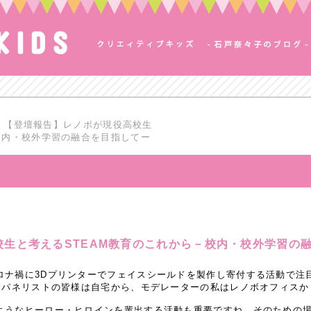
【登壇報告】レノボが現役高校生
校内・校外学習の融合を目指してー
生と考えるSTEAM教育のこれから－校内・校外学習の
ロナ禍に3Dプリンターでフェイスシールドを製作し寄付する活動で注
た。パネリストの皆様は自宅から、モデレーターの私はレノボオフィスか
ようなヒーロー・ヒロインを輩出する活動も重要ですね。そのための