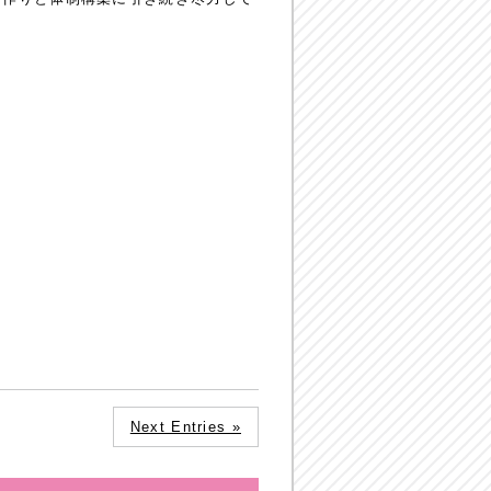
。
Next Entries »