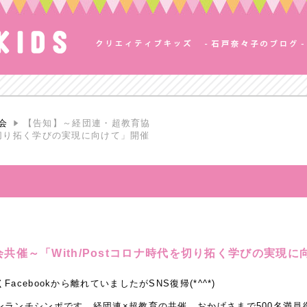
会
【告知】～経団連・超教育協
代を切り拓く学びの実現に向けて」開催
共催～「With/Postコロナ時代を切り拓く学びの実現
cebookから離れていましたがSNS復帰(*^^*)
ンランチシンポです。経団連×超教育の共催。おかげさまで500名満員