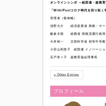
オンラインシンポ ～経団連・超教
「With/Postコロナ時代を切り
登壇者（敬称略）
浅野大介 経済産業省 商務・サー
飯倉主税 総務省 情報流通行政局
今井裕一 文部科学省 初等中等教
小宮山利恵子 経団連 イノベーショ
石戸奈々子 超教育協会理事長
« Older Entries
プロフィール