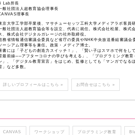
B Lab所長
一般社団法人超教育協会理事長
CANVAS理事長
東京大学工学部卒業後、マサチューセッツ工科大学メディアラボ客員研究
一般社団法人超教育協会等を設立、代表に就任。株式会社松屋、株式
ス、株式会社デジタルガレージの社外取締役。
総務省情報通信審議会委員など省庁の委員やNHK中央放送番組審議会
ソーシアム理事等を兼任。政策・メディア博士。
著書には「子どもの創造力スイッチ！」、「賢い子はスマホで何をし
育最前線──アフターコロナの学びを考える」、「プログラミング教育
ン」、「デジタル教育宣言」をはじめ、監修としても「マンガでなるほど
育」など多数。
詳しいプロフィールはこちら »
お問合せはこちら »
CANVAS
ワークショップ
プログラミング教育
Bl