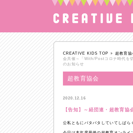
CREATIVE KIDS TOP
超教育協
会共催～「With/Postコロナ時
のお知らせ
超教育協会
2020.12.16
【告知】～経団連・超教育協会
公私ともにバタバタしていてしばらくFa
今日は本年度最後の超教育オンライ