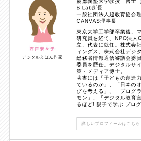
慶應義塾大学教授 博士
B Lab所長
一般社団法人超教育協会
CANVAS理事長
東京大学工学部卒業後、
研究員を経て、NPO法人
立、代表に就任。株式会
ィングス、株式会社デジ
デジタルえほん作家
総務省情報通信審議会委員
委員を歴任。デジタルサ
策・メディア博士。
著書には「子どもの創造
ているのか」、「日本のオ
びを考える」、「プログラ
モン」、「デジタル教育
るほど! 親子で学ぶ プ
詳しいプロフィールはこちら 