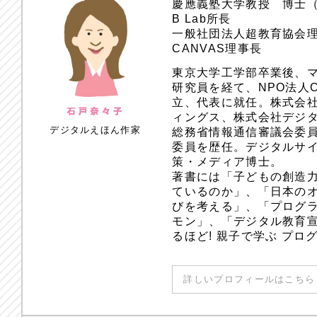
慶應義塾大学教授 博士
B Lab所長
一般社団法人超教育協会
CANVAS理事長
東京大学工学部卒業後、
研究員を経て、NPO法人
立、代表に就任。株式会
ィングス、株式会社デジ
デジタルえほん作家
総務省情報通信審議会委員
委員を歴任。デジタルサ
策・メディア博士。
著書には「子どもの創造
ているのか」、「日本のオ
びを考える」、「プログラ
モン」、「デジタル教育
るほど! 親子で学ぶ プ
詳しいプロフィールはこちら 