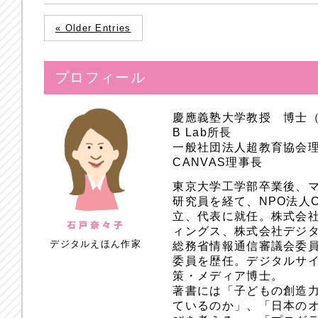
« Older Entries
プロフィール
慶應義塾大学教授 博士
B Lab所長
一般社団法人超教育協会
CANVAS理事長
東京大学工学部卒業後、
研究員を経て、NPO法人
立、代表に就任。株式会
ィングス、株式会社デジ
デジタルえほん作家
総務省情報通信審議会委員
委員を歴任。デジタルサ
策・メディア博士。
著書には「子どもの創造
ているのか」、「日本のオ