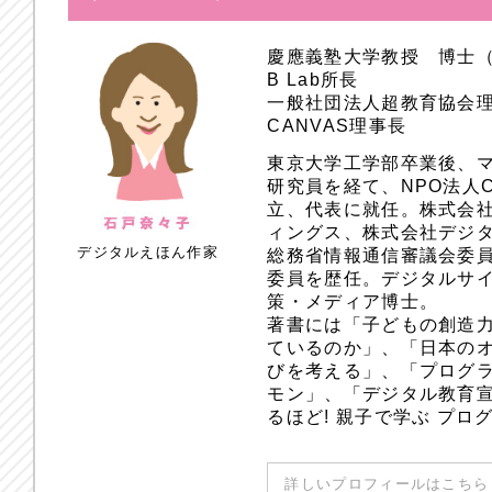
慶應義塾大学教授 博士
B Lab所長
一般社団法人超教育協会
CANVAS理事長
東京大学工学部卒業後、
研究員を経て、NPO法人
立、代表に就任。株式会
ィングス、株式会社デジ
デジタルえほん作家
総務省情報通信審議会委員
委員を歴任。デジタルサ
策・メディア博士。
著書には「子どもの創造
ているのか」、「日本のオ
びを考える」、「プログラ
モン」、「デジタル教育
るほど! 親子で学ぶ プ
詳しいプロフィールはこちら 