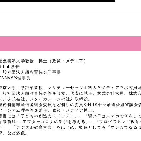
慶應義塾大学教授 博士（政策・メディア）
B Lab所長
一般社団法人超教育協会理事長
CANVAS理事長
東京大学工学部卒業後、マサチューセッツ工科大学メディアラボ客員研究
一般社団法人超教育協会等を設立、代表に就任。株式会社松屋、株式
ス、株式会社デジタルガレージの社外取締役。
総務省情報通信審議会委員など省庁の委員やNHK中央放送番組審議会
ソーシアム理事等を兼任。政策・メディア博士。
著書には「子どもの創造力スイッチ！」、「賢い子はスマホで何をし
育最前線──アフターコロナの学びを考える」、「プログラミング教育
ン」、「デジタル教育宣言」をはじめ、監修としても「マンガでなるほど
育」など多数。