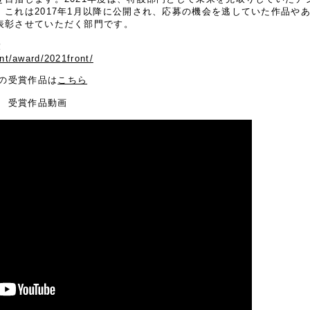
これは2017年1月以降に公開され、応募の機会を逃していた作品や
表彰させていただく部門です。
！
ent/award/2021front/
0の受賞作品は
こちら
0 受賞作品動画