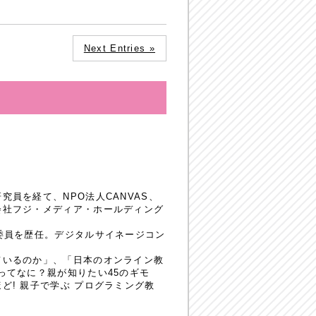
Next Entries »
員を経て、NPO法人CANVAS、
会社フジ・メディア・ホールディング
委員を歴任。デジタルサイネージコン
ているのか」、「日本のオンライン教
ってなに？親が知りたい45のギモ
! 親子で学ぶ プログラミング教