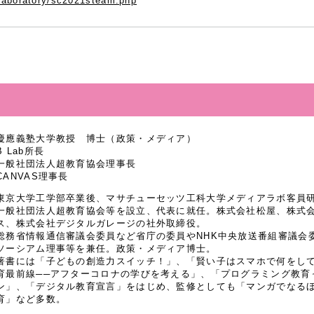
laboratory/sc2021steam.php
慶應義塾大学教授 博士（政策・メディア）
B Lab所長
一般社団法人超教育協会理事長
CANVAS理事長
東京大学工学部卒業後、マサチューセッツ工科大学メディアラボ客員研究
一般社団法人超教育協会等を設立、代表に就任。株式会社松屋、株式
ス、株式会社デジタルガレージの社外取締役。
総務省情報通信審議会委員など省庁の委員やNHK中央放送番組審議会
ソーシアム理事等を兼任。政策・メディア博士。
著書には「子どもの創造力スイッチ！」、「賢い子はスマホで何をし
育最前線──アフターコロナの学びを考える」、「プログラミング教育
ン」、「デジタル教育宣言」をはじめ、監修としても「マンガでなるほど
育」など多数。