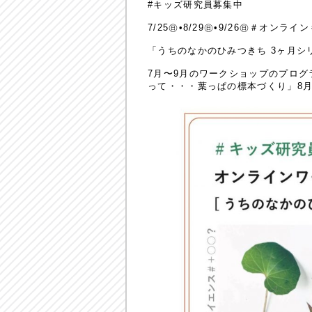
#キッズ研究員募集中
7/25㊐•8/29㊐•9/26㊐＃オン
「うちのなかのひみつきち 3ヶ月シ
7月〜9月のワークショップのプロ
って・・・葉っぱの標本づくり」8