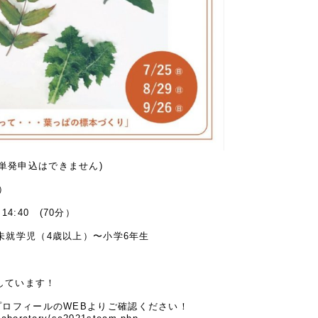
26㊐(単発申込はできません)
分）
4:40 (70分）
:未就学児（4歳以上）〜小学6年生
しています！
プロフィールのWEBよりご確認ください！