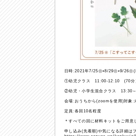
日時:2021年7/25㊐•8/29㊐•9/
①幼児クラス 11:00-12:10 (70
②幼児・小学生混合クラス 13:30～1
会場:おうちから(zoomを使用)対象
定員:各回10名程度
＊すべての回に材料キットをご用意
申し込み(先着順)や気になる詳細は