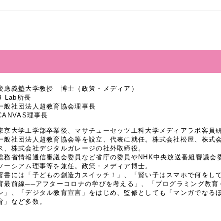
慶應義塾大学教授 博士（政策・メディア）
B Lab所長
一般社団法人超教育協会理事長
CANVAS理事長
東京大学工学部卒業後、マサチューセッツ工科大学メディアラボ客員研究
一般社団法人超教育協会等を設立、代表に就任。株式会社松屋、株式
ス、株式会社デジタルガレージの社外取締役。
総務省情報通信審議会委員など省庁の委員やNHK中央放送番組審議会
ソーシアム理事等を兼任。政策・メディア博士。
著書には「子どもの創造力スイッチ！」、「賢い子はスマホで何をし
育最前線──アフターコロナの学びを考える」、「プログラミング教育
ン」、「デジタル教育宣言」をはじめ、監修としても「マンガでなるほど
育」など多数。