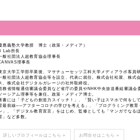
慶應義塾大学教授 博士（政策・メディア）
B Lab所長
一般社団法人超教育協会理事長
CANVAS理事長
東京大学工学部卒業後、マサチューセッツ工科大学メディアラボ客員研究
一般社団法人超教育協会等を設立、代表に就任。株式会社松屋、株式
ス、株式会社デジタルガレージの社外取締役。
総務省情報通信審議会委員など省庁の委員やNHK中央放送番組審議会
ソーシアム理事等を兼任。政策・メディア博士。
著書には「子どもの創造力スイッチ！」、「賢い子はスマホで何をし
育最前線──アフターコロナの学びを考える」、「プログラミング教育
ン」、「デジタル教育宣言」をはじめ、監修としても「マンガでなるほど
育」など多数。
詳しいプロフィールはこちら »
お問合せはこちら »