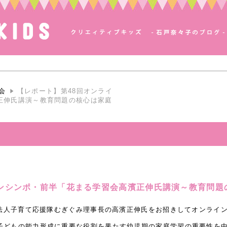
会
【レポート】第48回オンライ
正伸氏講演～教育問題の核心は家庭
インシンポ・前半「花まる学習会高濱正伸氏講演～教育問題
O法人子育て応援隊むぎぐみ理事長の高濱正伸氏をお招きしてオンライ
子どもの能力形成に重要な役割を果たす幼児期の家庭学習の重要性を