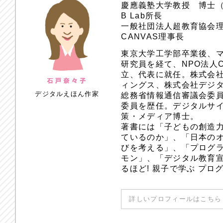
慶應義塾大学教授 博士
B Lab所長
一般社団法人超教育協会
CANVAS理事長
東京大学工学部卒業後、
研究員を経て、NPO法人
立、代表に就任。株式会
ィングス、株式会社デジ
デジタルえほん作家
総務省情報通信審議会委員
委員を歴任。デジタルサ
策・メディア博士。
著書には「子どもの創造
ているのか」、「日本のオ
びを考える」、「プログラ
モン」、「デジタル教育
るほど! 親子で学ぶ プ
詳しいプロフィールはこちら 