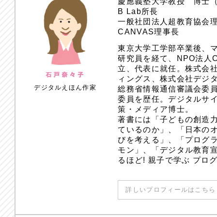
慶應義塾大学教授 博士
B Lab所長
一般社団法人超教育協会
CANVAS理事長
東京大学工学部卒業後、
研究員を経て、NPO法人
立、代表に就任。株式会
ィングス、株式会社デジ
デジタルえほん作家
総務省情報通信審議会委員
委員を歴任。デジタルサ
策・メディア博士。
著書には「子どもの創造
ているのか」、「日本のオ
びを考える」、「プログラ
モン」、「デジタル教育
るほど! 親子で学ぶ プ
詳しいプロフィールはこちら 